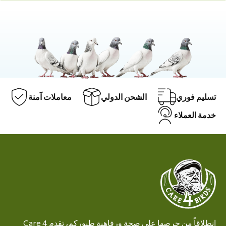
تسليم فوري
الشحن الدولي
معاملات آمنة
خدمة العملاء
انطلاقاً من حرصها على صحة ورفاهية طيوركم، تقدم Care 4