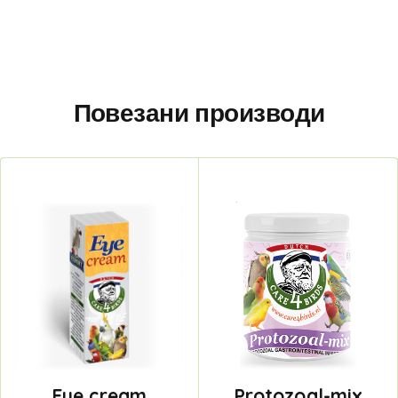
Повезани производи
Eye cream
Protozoal-mix