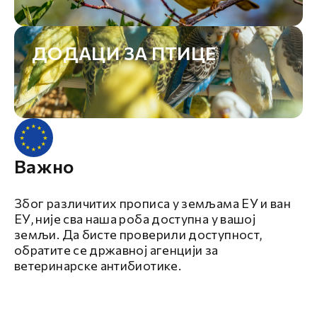
ДОДАЦИ ЗА ПТИЦЕ
Важно
Због различитих прописа у земљама ЕУ и ван
ЕУ, није сва наша роба доступна у вашој
земљи. Да бисте проверили доступност,
обратите се државној агенцији за
ветеринарске антибиотике.