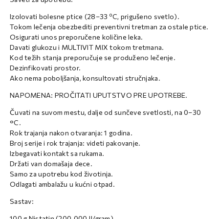
Izolovati bolesne ptice (28–33 ºC, prigušeno svetlo).
Tokom lečenja obezbediti preventivni tretman za ostale ptice.
Osigurati unos preporučene količine leka.
Davati glukozu i MULTIVIT MIX tokom tretmana.
Kod težih stanja preporučuje se produženo lečenje.
Dezinfikovati prostor.
Ako nema poboljšanja, konsultovati stručnjaka.
NAPOMENA: PROČITATI UPUTSTVO PRE UPOTREBE.
Čuvati na suvom mestu, dalje od sunčeve svetlosti, na 0–30
°C.
Rok trajanja nakon otvaranja: 1 godina.
Broj serije i rok trajanja: videti pakovanje.
Izbegavati kontakt sa rukama.
Držati van domašaja dece.
Samo za upotrebu kod životinja.
Odlagati ambalažu u kućni otpad.
Sastav:
100 g Nistatin (200.000 IJ/gram)