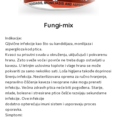
Fungi-mix
Indikacije:
Gljivične infekcije kao što su kandidijaza, monilijaza i
aspergiloza kod ptica.
Kvasci su prisutni svuda u okruženju, uključujući i pokvarenu
hranu. Zato sveže voće i povrće ne treba dugo ostavljati u
kavezu. U letnjim uslovima toplote i vlage hrana se može
pokvariti za samo nekoliko sati. Loša higijena takođe doprinosi
širenju infekcija. Nesterilizovana oprema za ručno hranjenje,
nepravilno čišćenje kaveza i neoprane ruke mogu preneti
infekciju. Većina zdravih ptica neće biti pogođena. Starije,
mlade, bolesne i stresirane ptice češće razvijaju sekundarne
infekcije. Ove infekcije
dodatno opterećuju imuni sistem i usporavaju proces
oporavka.
Simptomi: