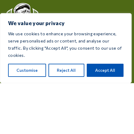
We value your privacy
We use cookies to enhance your browsing experience,
Посвећена здрављу и добробити ваших птица,
serve personalised ads or content, and analyse our
Care 4 Birds нуди висококвалитетне производе
traffic. By clicking "Accept All", you consent to our use of
дизајниране да задовоље потребе сваког
cookies.
узгајивача и љубитеља птица.
Customise
Reject All
Accept All
Ријксвег 28а, 7975 RT Уффелте, Холандија
info@care4bird.nl
Информације
Савети
Лет програми