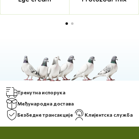
Тренутна испорука
Међународна достава
Безбедне трансакције
Клијентска служба