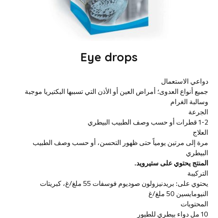
Eye drops
دواعي الاستعمال
جميع أنواع العدوى؛ أمراض العين أو الأذن التي تسببها البكتيريا موجبة
وسالبة الغرام
الجرعة
1-2 قطرات أو حسب وصف الطبيب البيطري
العلاج
مرة إلى مرتين يومياً حتى ظهور التحسن، أو حسب وصف الطبيب
البيطري
المنتج يحتوي على ستيرويد.
التركيبة
يحتوي على: بريدنيزولون صوديوم فوسفات 55 ملغ/غ، كبريتات
النيومايسين 50 ملغ/غ
المحتويات
10 مل دواء بيطري للطيور