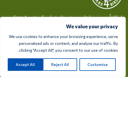
انطلاقاً من حرصها على صحة ورفاهية طيوركم، تقدم Care 4
Birds منتجات عالية الجودة مصممة لتلبية احتياجات كل مربي
We value your privacy
ومتحمس للطيور.
We use cookies to enhance your browsing experience, serve
ريكسفيغ 28أ، 7975 RT أوفيلتي، هولندا
personalised ads or content, and analyse our traffic. By
clicking "Accept All", you consent to our use of cookies.
info@care4bird.nl
Accept All
Reject All
Customise
معلومات
نصائح
برامج الطيران
الاتصال
فئات المنتجات