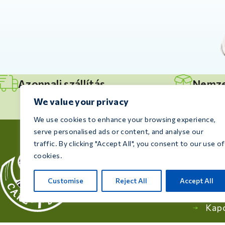
Azonnali szállítás
Nemzet
We value your privacy
We use cookies to enhance your browsing experience,
serve personalised ads or content, and analyse our
traffic. By clicking "Accept All", you consent to our use of
Tájékoz
cookies.
Tan
Customise
Reject All
Accept All
Repü
Kapc