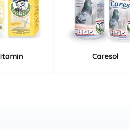
vitamin
Caresol