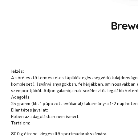
Brewe
Jelzés:
A sörélesztő természetes táplálék egészségvédő tulajdonságok
komplexet), ásványi anyagokban, fehérjékben, aminosavakban 
szempontjából. Adjon galambjainak sörélesztőt legalább hetent
Adagolás
25 gramm (kb. 1 púpozott evőkanál) takarmányra 1-2 nap heten
Ellentétes javallat:
Ebben az adagolásban nem ismert
Tartalom:
800 g étrend-kiegészítő sportmadarak számára.