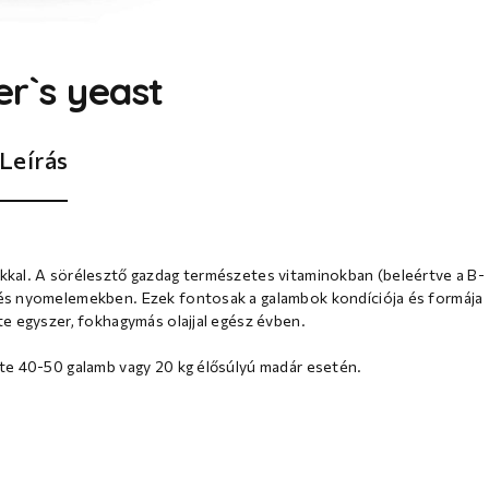
r`s yeast
Leírás
kal. A sörélesztő gazdag természetes vitaminokban (beleértve a B-
és nyomelemekben. Ezek fontosak a galambok kondíciója és formája
e egyszer, fokhagymás olajjal egész évben.
te 40-50 galamb vagy 20 kg élősúlyú madár esetén.