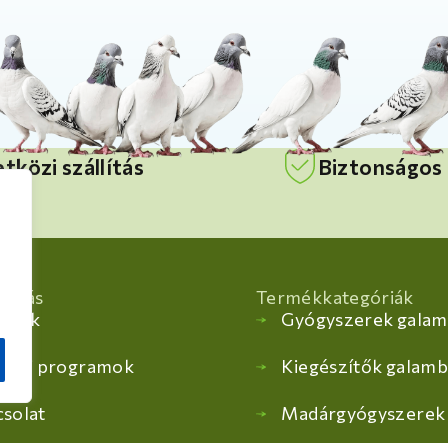
közi szállítás
Biztonságos 
tatás
Termékkategóriák
ácsok
Gyógyszerek galam
lési programok
Kiegészítők galam
solat
Madárgyógyszerek