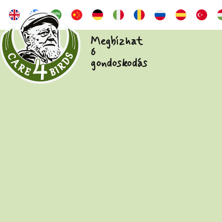
Megbízhat
ó
gondoskodás