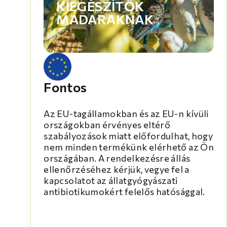
KIEGÉSZÍTŐK
MADARAKNAK
Fontos
Az EU-tagállamokban és az EU-n kívüli
országokban érvényes eltérő
szabályozások miatt előfordulhat, hogy
nem minden termékünk elérhető az Ön
országában. A rendelkezésre állás
ellenőrzéséhez kérjük, vegye fel a
kapcsolatot az állatgyógyászati
antibiotikumokért felelős hatósággal.