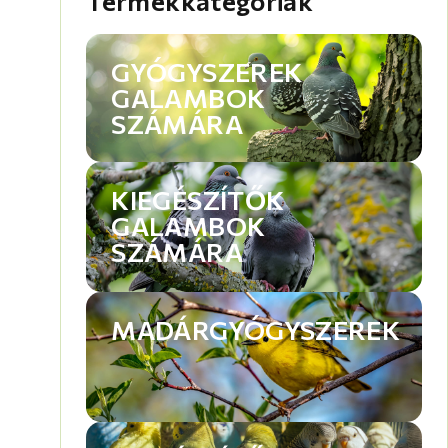
Termékkategóriák
GYÓGYSZEREK
GALAMBOK
SZÁMÁRA
KIEGÉSZÍTŐK
GALAMBOK
SZÁMÁRA
MADÁRGYÓGYSZEREK