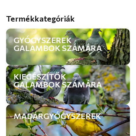
Termékkategóriák
GYÓGYSZEREK
GALAMBOK SZÁMÁRA
KIEGÉSZÍTŐK
GALAMBOK SZÁMÁRA
MADÁRGYÓGYSZEREK