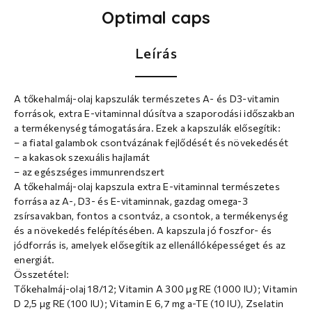
Optimal caps
Leírás
A tőkehalmáj-olaj kapszulák természetes A- és D3-vitamin
források, extra E-vitaminnal dúsítva a szaporodási időszakban
a termékenység támogatására. Ezek a kapszulák elősegítik:
– a fiatal galambok csontvázának fejlődését és növekedését
– a kakasok szexuális hajlamát
– az egészséges immunrendszert
A tőkehalmáj-olaj kapszula extra E-vitaminnal természetes
forrása az A-, D3- és E-vitaminnak, gazdag omega-3
zsírsavakban, fontos a csontváz, a csontok, a termékenység
és a növekedés felépítésében. A kapszula jó foszfor- és
jódforrás is, amelyek elősegítik az ellenállóképességet és az
energiát.
Összetétel:
Tőkehalmáj-olaj 18/12; Vitamin A 300 µg RE (1000 IU); Vitamin
D 2,5 µg RE (100 IU); Vitamin E 6,7 mg a-TE (10 IU), Zselatin