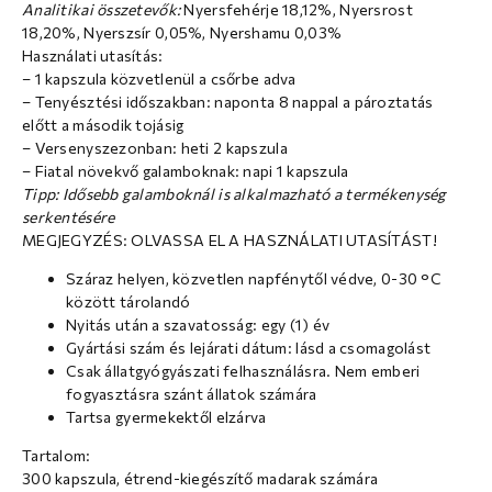
Analitikai összetevők:
Nyersfehérje 18,12%, Nyersrost
18,20%, Nyerszsír 0,05%, Nyershamu 0,03%
Használati utasítás:
– 1 kapszula közvetlenül a csőrbe adva
– Tenyésztési időszakban: naponta 8 nappal a pároztatás
előtt a második tojásig
– Versenyszezonban: heti 2 kapszula
– Fiatal növekvő galamboknak: napi 1 kapszula
Tipp: Idősebb galamboknál is alkalmazható a termékenység
serkentésére
MEGJEGYZÉS: OLVASSA EL A HASZNÁLATI UTASÍTÁST!
Száraz helyen, közvetlen napfénytől védve, 0-30 °C
között tárolandó
Nyitás után a szavatosság: egy (1) év
Gyártási szám és lejárati dátum: lásd a csomagolást
Csak állatgyógyászati felhasználásra. Nem emberi
fogyasztásra szánt állatok számára
Tartsa gyermekektől elzárva
Tartalom:
300 kapszula, étrend-kiegészítő madarak számára