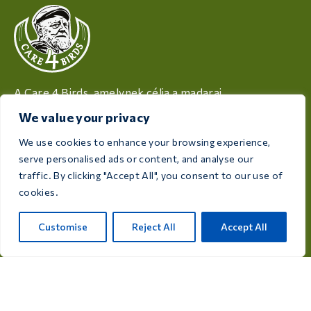
A Care 4 Birds, amelynek célja a madarai
egészségének és jóllétének biztosítása, kiváló
We value your privacy
minőségű termékeket kínál, amelyek minden
tenyésztő és madárbarát igényeinek kielégítésére
We use cookies to enhance your browsing experience,
készültek.
serve personalised ads or content, and analyse our
traffic. By clicking "Accept All", you consent to our use of
Rijksweg 28a, 7975 RT Uffelte, Hollandia
cookies.
info@care4bird.nl
Customise
Reject All
Accept All
Tájékoztatás
Tanácsok
Repülési programok