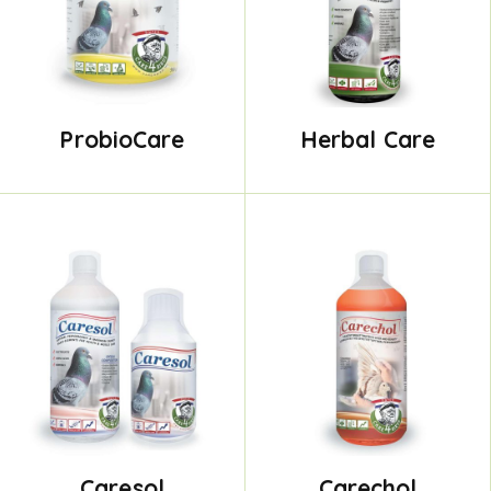
ProbioCare
Herbal Care
Caresol
Carechol