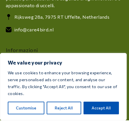
appassionato di uccelli.
Rijksweg 28a, 7975 RT Uffelte, Netherlands
info@care4bird.nl
Informazioni
Consigli
We value your privacy
Programmi di volo
We use cookies to enhance your browsing experience,
Contatti
serve personalised ads or content, and analyse our
traffic. By clicking "Accept All", you consent to our use of
cookies.
Categorie di prodotti
Medicines for pigeons
Customise
Reject All
Accept All
Supplements for pigeons
Medicines for birds