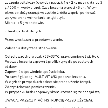
Leczenie psitakozy (choroba papug): 1 g / 2 kg masy ciała lub 3
g / 200 ml wody pitnej. Czas leczenia wynosi 45 dni. W tym
okresie należy usunąć wszystkie źródła wapnia, ponieważ
wpływa on na wchłanianie antybiotyku.
Miarka 1+5 g w zestawie.
Interakcje: brak danych.
Przeciwwskazania: przedawkowanie.
Zalecenia dotyczące stosowania:
Odizolować chore ptaki (28–33 ºC, przyciemnione światło).
Podczas leczenia zapewnić profilaktykę dla pozostałych
ptaków.
Zapewnić odpowiednie spożycie leku.
Podawać glukozę i MULTIVIT MIX podczas leczenia.
W ciężkich przypadkach zaleca się przedłużenie terapii.
Zdezynfekować pomieszczenie.
W przypadku braku poprawy skonsultować się ze specjalistą.
UWAGA: PRZECZYTAĆ INSTRUKCJĘ PRZED UŻYCIEM.