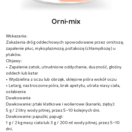
Orni-mix
Wskazania:
Zakażenia dróg oddechowych spowodowane przez ornitozę,
zapalenie płuc, mykoplazmozę, psitakozę (chlamydiozę) u
ptaków.
Objawy:
• Zapalenie zatok, utrudnione oddychanie, duszność, głośny
oddech lub katar
• Wydzielina z oczu lub obrzęk, sklejone pióra wokół oczu
• Letarg, nastroszone pióra, brak apetytu, utrata masy ciała,
osłabienie
Dawkowanie
Dawkowanie: ptaki klatkowe i wolierowe (kanarki, zięby):
5 g / 2 litry wody pitnej, przez 5–10 kolejnych dni.
Dawkowanie: papużki, papugi:
1 g / 2 kg masy ciała lub 3 g / 200 ml wody pitnej, przez 5–10
dni.