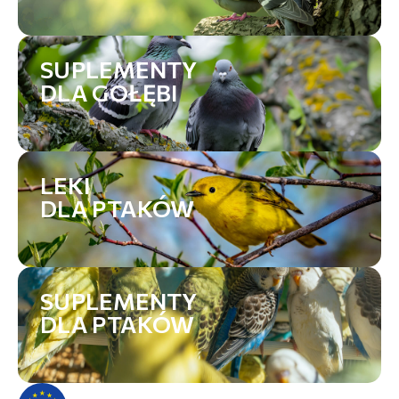
SUPLEMENTY
DLA GOŁĘBI
LEKI
DLA PTAKÓW
SUPLEMENTY
DLA PTAKÓW