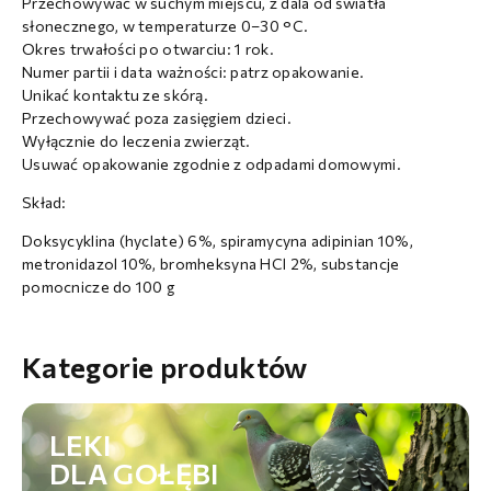
Przechowywać w suchym miejscu, z dala od światła
słonecznego, w temperaturze 0–30 °C.
Okres trwałości po otwarciu: 1 rok.
Numer partii i data ważności: patrz opakowanie.
Unikać kontaktu ze skórą.
Przechowywać poza zasięgiem dzieci.
Wyłącznie do leczenia zwierząt.
Usuwać opakowanie zgodnie z odpadami domowymi.
Skład:
Doksycyklina (hyclate) 6%, spiramycyna adipinian 10%,
metronidazol 10%, bromheksyna HCl 2%, substancje
pomocnicze do 100 g
Kategorie produktów
LEKI
DLA GOŁĘBI