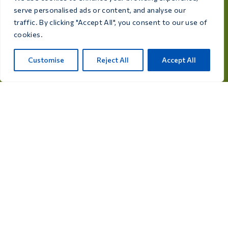
serve personalised ads or content, and analyse our
jakości produkty dostosowane do potrzeb każdego
traffic. By clicking "Accept All", you consent to our use of
hodowcy i miłośnika ptaków.
cookies.
Rijksweg 28a, 7975 RT Uffelte, Holandia
Customise
Reject All
Accept All
info@care4bird.nl
Informacje
Porady
Programy lotnicze
Kontakt
Kategorie produktów
Leki dla gołębi
Suplementy dla gołębi