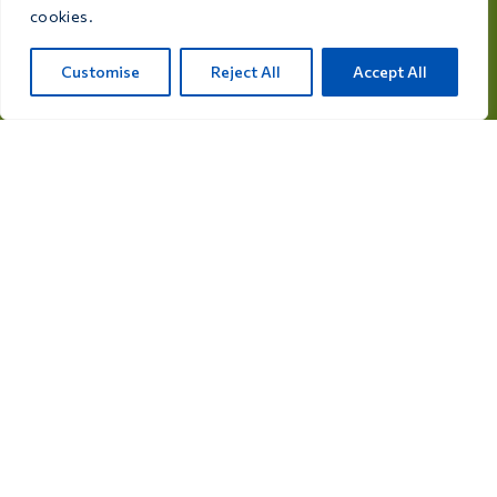
cookies.
Customise
Reject All
Accept All
Informații
Sfaturi
Programe de zbor
Contact
Categorii de produse
Medicamente pentru porumbei
Suplimente pentru porumbei
Medicamente pentru păsări
Suplimente pentru păsări
Consultați catalogul nostru