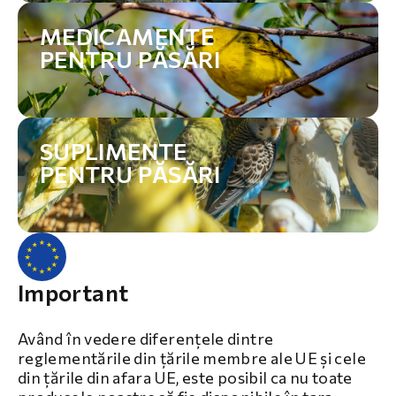
MEDICAMENTE
PENTRU PĂSĂRI
SUPLIMENTE
PENTRU PĂSĂRI
Important
Având în vedere diferențele dintre
reglementările din țările membre ale UE și cele
din țările din afara UE, este posibil ca nu toate