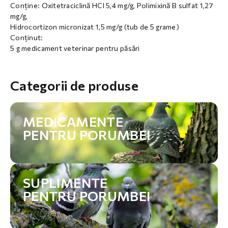
Conține: Oxitetraciclină HCl 5,4 mg/g, Polimixină B sulfat 1,27
mg/g,
Hidrocortizon micronizat 1,5 mg/g (tub de 5 grame)
Conținut:
5 g medicament veterinar pentru păsări
Categorii de produse
MEDICAMENTE
PENTRU PORUMBEI
SUPLIMENTE
PENTRU PORUMBEI