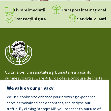
Livrare imediată
Transport internațional
Tranzacții sigure
Serviciul clienți
Cu grijă pentru sănătatea și bunăstarea păsărilor
dumneavoastră, Care 4 Birds oferă produse de înaltă
calitate, concepute pentru a satisface nevoile tuturor
We value your privacy
crescătorilor și iubitorilor de păsări.
We use cookies to enhance your browsing experience,
Rijksweg 28a, 7975 RT Uffelte, Netherlands
serve personalised ads or content, and analyse our
traffic. By clicking "Accept All", you consent to our use of
info@care4bird.nl