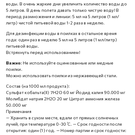
воды. В очень жаркие дни увеличить количество воды до
5 литров. В день полета давать только чистую воду! В
период размножения и линьки: 5 мл на 5 литров (1 мл/
литр) чистой питьевой воды 1-2 раза в неделю.
Для дезинфекции воды в поилках в остальное время
года: один раз в неделю 5 мл на 5 литров (1 мл/литр)
питьевой воды.
Встряхнуть перед использованием!
Важно:
Не используйте оцинкованные или медные
поилки.
Можно использовать поилки из нержавеющей стали.
Состав (на 1000 мл продукта):
Сульфат кобальта(II) 7H2O 60 мг Йодид калия 90.000 мг
Молибдат натрия 2H2O 20 мг Цитрат аммония железа
50.000 мг
Примечания
— Хранить в сухом месте, вдали от прямых солнечных
лучей, при температуре 0-30 ̊C. — Срок годности после
открытия: один (1) год. — Номер партии и срок годности: