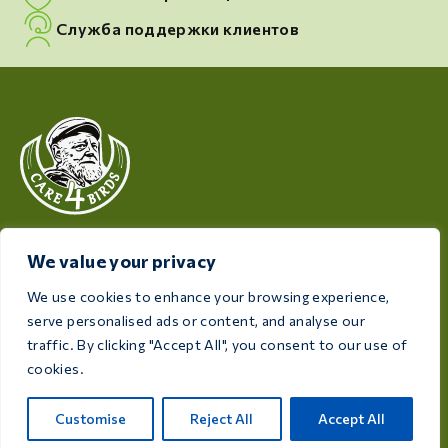
Служба поддержки клиентов
Компания Care 4 Birds, заботящаяся о здоровье и
We value your privacy
благополучии ваших птиц, предлагает
высококачественную продукцию, разработанную
We use cookies to enhance your browsing experience,
с учетом потребностей каждого птицевода и
serve personalised ads or content, and analyse our
любителя птиц.
traffic. By clicking "Accept All", you consent to our use of
cookies.
Рейксвег, 28а, 7975 RT Уффелте, Нидерланды
Customise
Reject All
Accept All
info@care4bird.nl