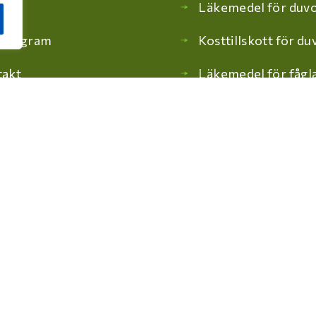
Läkemedel för duv
gprogram
Kosttillskott för du
takt
Läkemedel för fågl
Kosttillskott för fåg