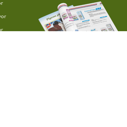
or
vor
ar
lar