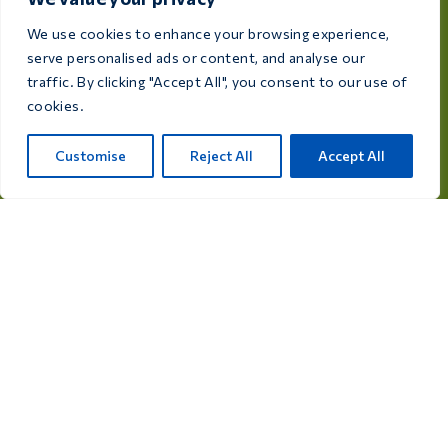
Tavsiyeler
We use cookies to enhance your browsing experience,
Uçuş programları
serve personalised ads or content, and analyse our
traffic. By clicking "Accept All", you consent to our use of
İletişim
cookies.
Customise
Reject All
Accept All
Ürün kategorileri
Güvercinler için ilaçlar
Güvercinler için takviyeler
Kuşlar için ilaçlar
Kuşlar için takviyeler
Kataloğumuzu inceleyin