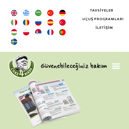
TAVSIYELER
UÇUŞ PROGRAMLARI
İLETIŞIM
Güvenebileceğiniz bakım