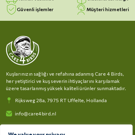
Güvenli işlemler
Müşteri hizmetleri
Kuşlarınızın sağlığı ve refahına adanmış Care 4 Birds,
her yetiştirici ve kuş severin ihtiyaçlarını karşılamak
üzere tasarlanmış yüksek kaliteli ürünler sunmaktadır.
Rijksweg 28a, 7975 RT Uffelte, Hollanda
info@care4bird.nl
We value your privacy
Bilgi