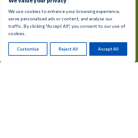
We value your privacy
info@care4bird.nl
We use cookies to enhance your browsing experience,
serve personalised ads or content, and analyse our
traffic. By clicking "Accept All", you consent to our use of
信息
cookies.
建议
飞行计划
Customise
Reject All
Accept All
联系
产品类别
鸽用药品
鸽用营养补充剂
禽类药品
鸟类营养补充剂