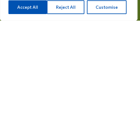
Accept All
Reject All
Customise
info@care4bird.nl
معلومات
نصائح
برامج الطيران
الاتصال
فئات المنتجات
أدوية للحمام
المكملات الغذائية للحمام
أدوية للطيور
المكملات الغذائية للطيور