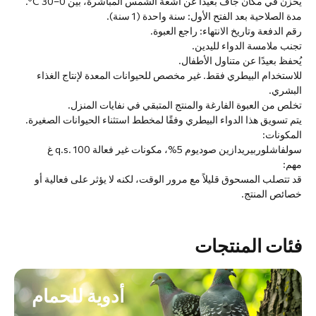
يُخزن في مكان جاف بعيدًا عن أشعة الشمس المباشرة، بين 0–30 ºC.
مدة الصلاحية بعد الفتح الأول: سنة واحدة (1 سنة).
رقم الدفعة وتاريخ الانتهاء: راجع العبوة.
تجنب ملامسة الدواء لليدين.
يُحفظ بعيدًا عن متناول الأطفال.
للاستخدام البيطري فقط. غير مخصص للحيوانات المعدة لإنتاج الغذاء
البشري.
تخلص من العبوة الفارغة والمنتج المتبقي في نفايات المنزل.
يتم تسويق هذا الدواء البيطري وفقًا لمخطط استثناء الحيوانات الصغيرة.
المكونات:
سولفاشلوربيريدازين صوديوم 5%، مكونات غير فعالة q.s. 100 غ
مهم:
قد تتصلب المسحوق قليلاً مع مرور الوقت، لكنه لا يؤثر على فعالية أو
خصائص المنتج.
فئات المنتجات
أدوية للحمام