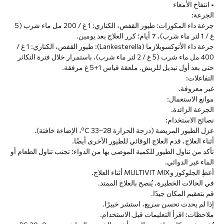
• انتفاخ الأمعاء
الجرعة:
جرعة داء المكورات: طيور القفص، الكناري: 1 غ / 200 مل ماء شرب (5
غ / 1 لتر ماء شرب)، 7 أيام؛ كرر العلاج بعد يومين.
جرعة داء الأتوكسوبلازما (Lankesterella): طيور القفص، الكناري: 1 غ /
400 مل ماء شرب (5 غ / 2 لتر ماء شرب)، باستمرار خلال فترة التكاثر
حتى بعد أول تبديل للريش. ملعقة قياس 1+5 غ مرفقة.
التفاعلات:
غير معروفة.
موانع الاستعمال:
الجرعة الزائدة.
نصائح الاستخدام:
عزل الطيور المريضة (درجة الحرارة 28–33 ºC، الإضاءة خافتة).
أثناء العلاج، قدم العلاج الوقائي للطيور الأخرى أيضًا.
تأكد من تناول الطيور للكمية الموصى بها من الدواء؛ تجنب تناول الطعام أو
الماء غير الدوائي.
أعطِ الجلوكوز وMULTIVIT MIX أثناء العلاج.
في الحالات الخطيرة، يُنصح بالعلاج الممتد.
قم بتعقيم المكان جيدًا.
إذا لم يحدث تحسن سريع، استشر خبيرًا.
ملاحظات: اقرأ التعليمات قبل الاستخدام.