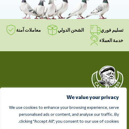
تسليم فوري
الشحن الدولي
معاملات آمنة
خدمة العملاء
We value your privacy
انطلاقاً من حرصها على صحة ورفاهية طيوركم، تقدم Care 4
We use cookies to enhance your browsing experience, serve
Birds منتجات عالية الجودة مصممة لتلبية احتياجات كل مربي
personalised ads or content, and analyse our traffic. By
ومتحمس للطيور.
clicking "Accept All", you consent to our use of cookies.
ريكسفيغ 28أ، 7975 RT أوفيلتي، هولندا