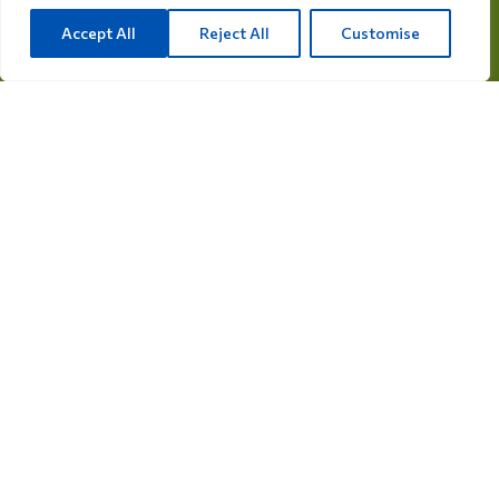
ريكسفيغ 28أ، 7975 RT أوفيلتي، هولندا
Accept All
Reject All
Customise
info@care4bird.nl
معلومات
نصائح
برامج الطيران
الاتصال
فئات المنتجات
أدوية للحمام
المكملات الغذائية للحمام
أدوية للطيور
المكملات الغذائية للطيور