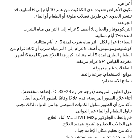
أعراض.
تكون الأعراض شديدة لدى الكتاكيت من عمر 10 أيام إلى 6 أسابيع. قد
تنتشر العدوى عن طريق فضلات ملوثة أو الطعام أو الماء.
الجرعة:
التريكومونياز والجيارديا: أضف 5 غرام إلى 1 لتر من مياه الشرب
لمدة 5–7 أيام متتالية.
الببغاء: 1 غرام لكل 1 لتر مياه شرب لمدة 5–7 أيام متتالية.
كوشلوسوموسيس: أضف 5 غرام إلى 1 لتر مياه شرب أو 500 غرام من
الطعام الطري لمدة 5 أيام متتالية. كرر هذا العلاج شهريًا لمدة 6 أشهر.
مغرفة القياس 1+5 غرام مرفقة.
التفاعلات: غير معروفة.
موانع الاستخدام: جرعة زائدة.
نصائح للاستخدام:
عزل الطيور المريضة (درجة حرارة 28–33 ºC، إضاءة منخفضة).
أثناء علاج الطيور المريضة، قدم علاجًا وقائيًا للطيور الأخرى أيضًا.
تأكد من أن الطيور تتناول الكميات الموصى بها من الدواء؛ لذلك تجنب
تناول الطعام أو الماء غير الدوائي.
قم بإعطاء الجلوكوز وMULTIVIT MIX أثناء العلاج.
في الحالات الخطيرة، يُنصح بتمديد العلاج.
تأكد من تعقيم مكان الإقامة جيدًا.
إذا لم يحدث تحسن سريع، استشر خبيرًا.