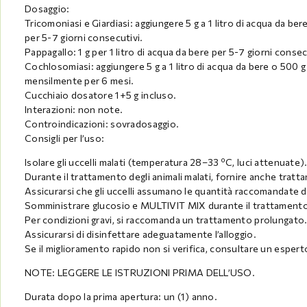
Dosaggio:
Tricomoniasi e Giardiasi: aggiungere 5 g a 1 litro di acqua da ber
per 5-7 giorni consecutivi.
Pappagallo: 1 g per 1 litro di acqua da bere per 5-7 giorni consec
Cochlosomiasi: aggiungere 5 g a 1 litro di acqua da bere o 500 
mensilmente per 6 mesi.
Cucchiaio dosatore 1+5 g incluso.
Interazioni: non note.
Controindicazioni: sovradosaggio.
Consigli per l’uso:
Isolare gli uccelli malati (temperatura 28–33 ºC, luci attenuate)
Durante il trattamento degli animali malati, fornire anche trattam
Assicurarsi che gli uccelli assumano le quantità raccomandate d
Somministrare glucosio e MULTIVIT MIX durante il trattament
Per condizioni gravi, si raccomanda un trattamento prolungato
Assicurarsi di disinfettare adeguatamente l’alloggio.
Se il miglioramento rapido non si verifica, consultare un espert
NOTE: LEGGERE LE ISTRUZIONI PRIMA DELL’USO.
Durata dopo la prima apertura: un (1) anno.