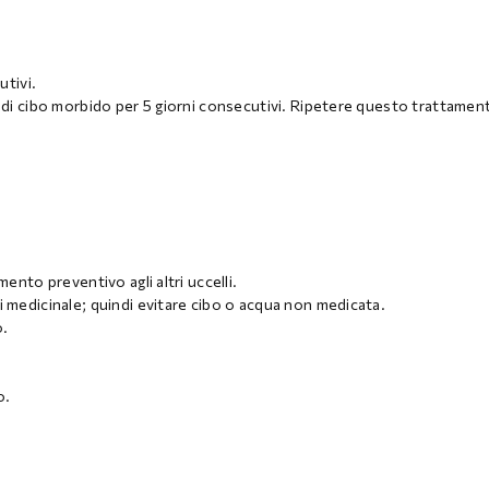
e
utivi.
g di cibo morbido per 5 giorni consecutivi. Ripetere questo trattamen
.
ento preventivo agli altri uccelli.
i medicinale; quindi evitare cibo o acqua non medicata.
o.
.
o.