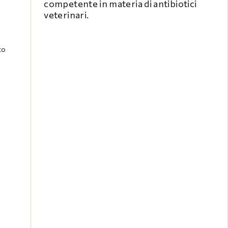
competente in materia di antibiotici
veterinari.
to