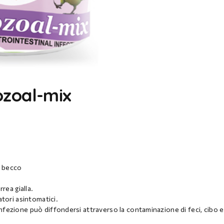
ozoal-mix
l becco
rea gialla.
atori asintomatici.
L’infezione può diffondersi attraverso la contaminazione di feci, cibo e