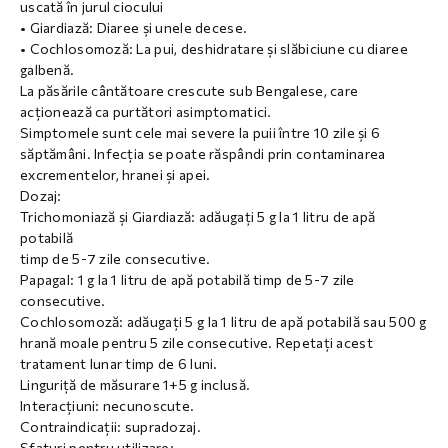
uscată în jurul ciocului
• Giardiază: Diaree și unele decese.
• Cochlosomoză: La pui, deshidratare și slăbiciune cu diaree
galbenă.
La păsările cântătoare crescute sub Bengalese, care
acționează ca purtători asimptomatici.
Simptomele sunt cele mai severe la puii între 10 zile și 6
săptămâni. Infecția se poate răspândi prin contaminarea
excrementelor, hranei și apei.
Dozaj:
Trichomoniază și Giardiază: adăugați 5 g la 1 litru de apă
potabilă
timp de 5-7 zile consecutive.
Papagal: 1 g la 1 litru de apă potabilă timp de 5-7 zile
consecutive.
Cochlosomoză: adăugați 5 g la 1 litru de apă potabilă sau 500 g
hrană moale pentru 5 zile consecutive. Repetați acest
tratament lunar timp de 6 luni.
Linguriță de măsurare 1+5 g inclusă.
Interacțiuni: necunoscute.
Contraindicații: supradozaj.
Sfaturi pentru utilizare: