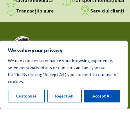
Livrare imediată
Transport internațional
Tranzacții sigure
Serviciul clienți
We value your privacy
We use cookies to enhance your browsing experience,
serve personalised ads or content, and analyse our
Cu grijă pentru sănătatea și bunăstarea păsărilor
traffic. By clicking "Accept All", you consent to our use of
dumneavoastră, Care 4 Birds oferă produse de înaltă
cookies.
calitate, concepute pentru a satisface nevoile tuturor
crescătorilor și iubitorilor de păsări.
Customise
Reject All
Accept All
Rijksweg 28a, 7975 RT Uffelte, Netherlands
info@care4bird.nl