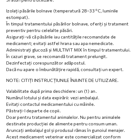
Izolați păsările bolnave (temperatură 28–33 ºC, luminile
estompat).
În timpul tratamentului păsărilor bolnave, oferiți și tratament
preventiv pentru celelalte păsări.
Asigurați-vă că păsările iau cantitățile recomandate de
medicament; evitați astfel hrana sau apa nemedicate.
Administrați glucoză și MULTIVIT MIX în timpul tratamentului.
În cazuri grave, se recomandă tratament prelungit.
Dezinfectați corespunzător adăpostul.
Dacă nu apare o îmbunătățire rapidă, consultați un expert.
NOTE: CITIȚI INSTRUCȚIUNILE ÎNAINTE DE UTILIZARE.
Valabilitate după prima deschidere: un (1) an.
Numărul lotului și data expirării: vezi ambalajul.
Evitați contactul medicamentului cu mâinile.
Păstrați-l departe de copii.
Doar pentru tratamentul animalelor. Nu pentru animalele
destinate producției de alimente pentru consum uman.
Aruncați ambalajul gol și produsul rămas în gunoiul menajer.
Acest medicament veterinar este comercializat conform