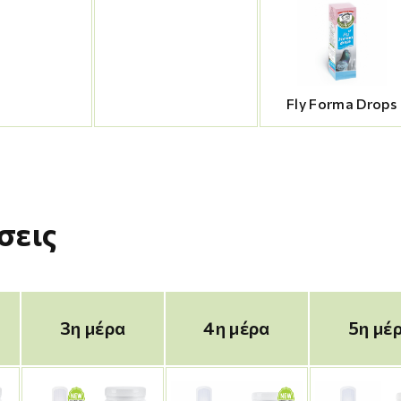
Fly Forma Drops
σεις
3η μέρα
4η μέρα
5η μέ