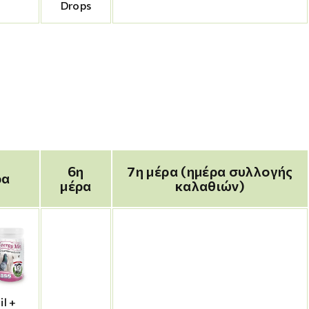
Drops
6η
7η μέρα (ημέρα συλλογής
ρα
μέρα
καλαθιών)
il +