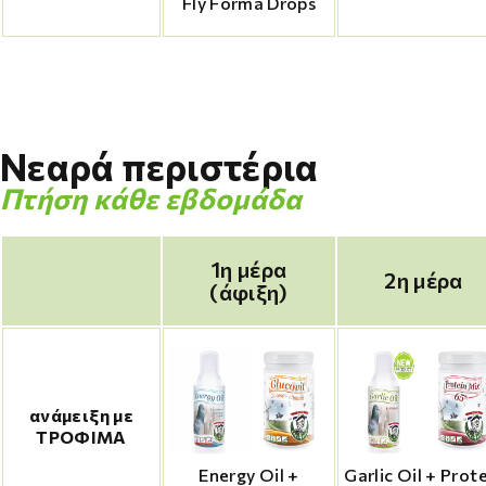
Fly Forma Drops
Νεαρά περιστέρια
Πτήση κάθε εβδομάδα
1η μέρα
2η μέρα
(άφιξη)
ανάμειξη με
ΤΡΟΦΙΜΑ
Energy Oil +
Garlic Oil + Prot