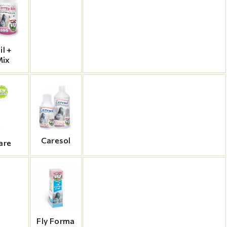
il +
Mix
Caresol
are
Fly Forma