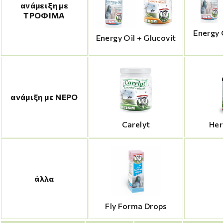
ανάμειξη με
ΤΡΟΦΙΜΑ
Energy 
Energy Oil + Glucovit
ανάμιξη με ΝΕΡΟ
Carelyt
Her
άλλα
Fly Forma Drops