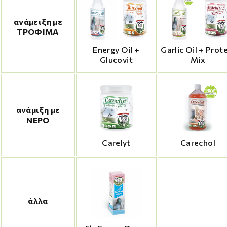
ανάμειξη με
ΤΡΟΦΙΜΑ
Energy Oil +
Garlic Oil + Prot
Glucovit
Mix
ανάμιξη με
ΝΕΡΟ
Carelyt
Carechol
άλλα