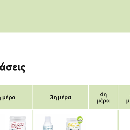
άσεις
4η
η μέρα
3η μέρα
μέρα
μ