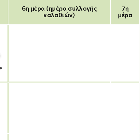
6η μέρα (ημέρα συλλογής
7η
καλαθιών)
μέρα
y