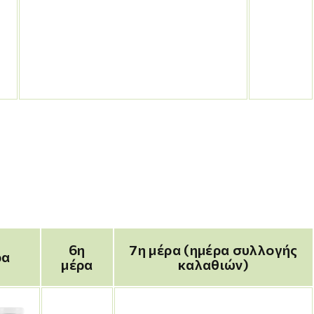
6η
7η μέρα (ημέρα συλλογής
ρα
μέρα
καλαθιών)