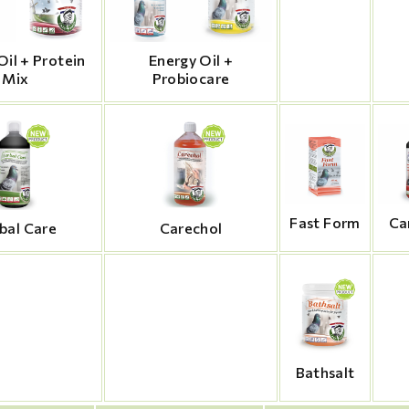
Oil + Protein
Energy Oil +
Mix
Probiocare
Fast Form
Ca
bal Care
Carechol
Bathsalt