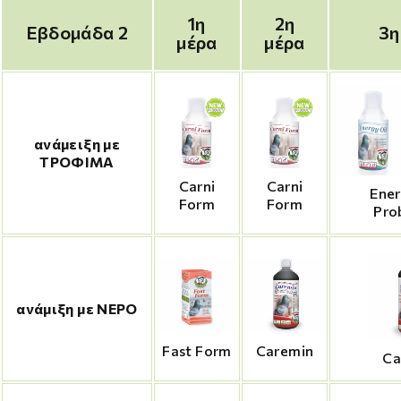
1η
2η
Εβδομάδα 2
3η
μέρα
μέρα
ανάμειξη με
ΤΡΟΦΙΜΑ
Carni
Carni
Ener
Form
Form
Pro
ανάμιξη με ΝΕΡΟ
Fast Form
Caremin
Ca