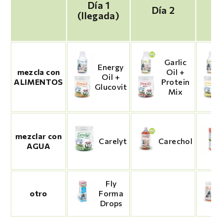
Día 1
Día 2
D
(llegada)
Garlic
Energy
mezcla con
Oil +
Oil +
ALIMENTOS
Protein
Glucovit
Mix
mezclar con
Carechol
Carelyt
AGUA
Fly
otro
Forma
Drops