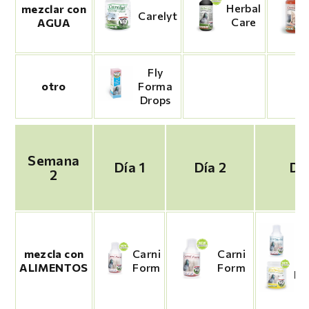
Herbal
mezclar con
Carelyt
Care
AGUA
Fly
otro
Forma
Drops
Semana
Día 1
Día 2
Dí
2
En
mezcla con
Carni
Carni
ALIMENTOS
Form
Form
Pr