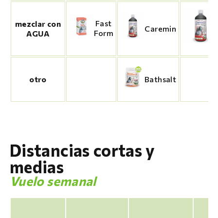
Fast
mezclar con
Caremin
Form
AGUA
otro
Bathsalt
Distancias cortas y
medias
Vuelo semanal