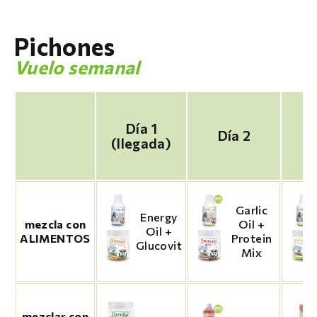
Pichones
Vuelo semanal
Día 1
Día 2
D
(llegada)
Garlic
Energy
mezcla con
Oil +
Oil +
ALIMENTOS
Protein
Glucovit
Mix
mezclar con