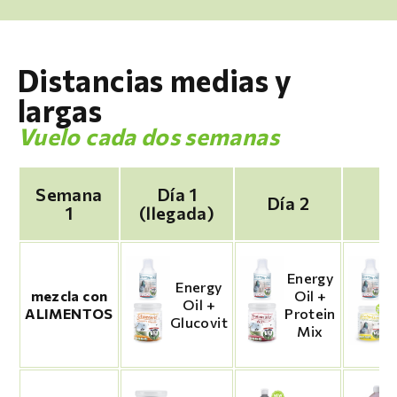
Distancias medias y
largas
Vuelo cada dos semanas
Semana
Día 1
Día 2
D
1
(llegada)
Energy
Energy
mezcla con
Oil +
Oil +
ALIMENTOS
Protein
Glucovit
Mix