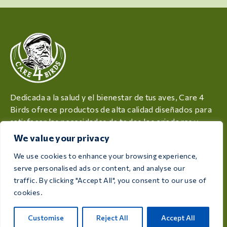
Dedicada a la salud y el bienestar de tus aves, Care 4
Birds ofrece productos de alta calidad diseñados para
satisfacer las necesidades de todos los criadores y
aficionados a las aves.
We value your privacy
Rijksweg 28a, 7975 RT Uffelte, Países Bajos
We use cookies to enhance your browsing experience,
serve personalised ads or content, and analyse our
info@care4bird.nl
traffic. By clicking "Accept All", you consent to our use of
cookies.
Información
Customise
Reject All
Accept All
Consejos