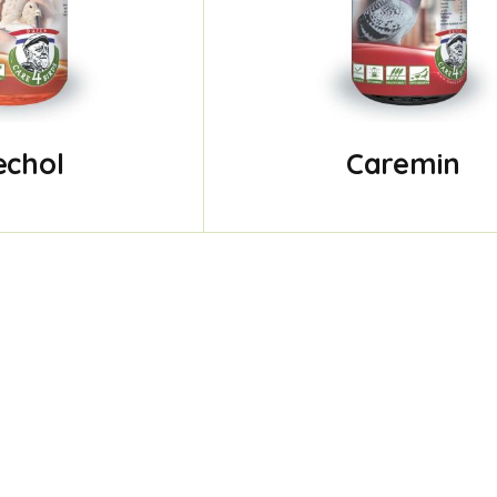
echol
Caremin