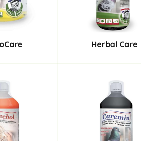
ioCare
Herbal Care