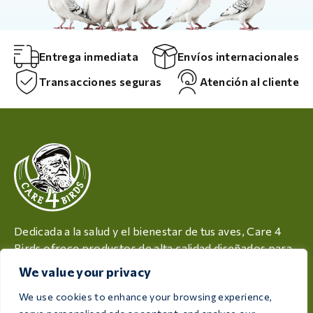
Entrega inmediata
Envíos internacionales
Transacciones seguras
Atención al cliente
Dedicada a la salud y el bienestar de tus aves, Care 4
Birds ofrece productos de alta calidad diseñados para
satisfacer las necesidades de todos los criadores y
We value your privacy
aficionados a las aves.
We use cookies to enhance your browsing experience,
Rijksweg 28a, 7975 RT Uffelte, Países Bajos