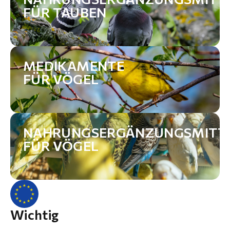
FÜR TAUBEN
MEDIKAMENTE
FÜR VÖGEL
NAHRUNGSERGÄNZUNGSMITT
FÜR VÖGEL
Wichtig