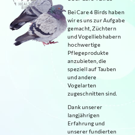
Bei Care 4 Birds haben
wir es uns zur Aufgabe
gemacht, Züchtern
und Vogelliebhabern
hochwertige
Pflegeprodukte
anzubieten, die
speziell auf Tauben
und andere
Vogelarten
zugeschnitten sind.
Dank unserer
langjährigen
Erfahrung und
unserer fundierten