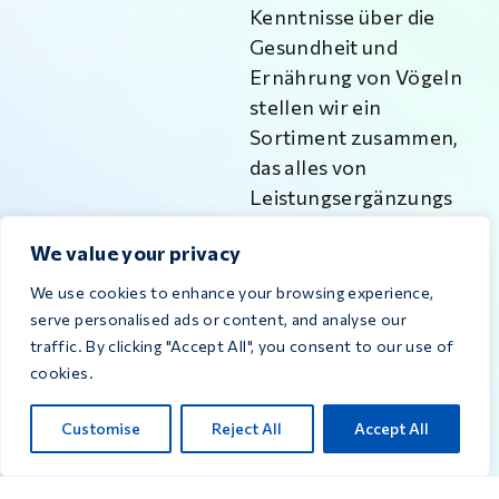
Kenntnisse über die
Gesundheit und
Ernährung von Vögeln
stellen wir ein
Sortiment zusammen,
das alles von
Leistungsergänzungs
mitteln bis hin zu
We value your privacy
Produkten für das
allgemeine
We use cookies to enhance your browsing experience,
Wohlbefinden und zur
serve personalised ads or content, and analyse our
Vorbeugung abdeckt.
traffic. By clicking "Accept All", you consent to our use of
cookies.
KONTAKT
Customise
Reject All
Accept All