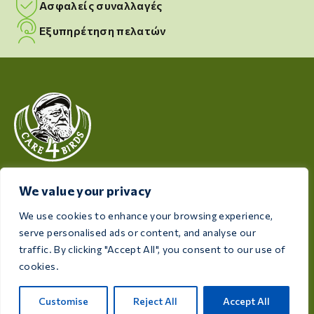
Ασφαλείς συναλλαγές
Εξυπηρέτηση πελατών
Με γνώμονα την υγεία και την ευημερία των πουλιών
We value your privacy
σας, η Care 4 Birds προσφέρει προϊόντα υψηλής
ποιότητας, σχεδιασμένα για να καλύπτουν τις
We use cookies to enhance your browsing experience,
ανάγκες κάθε εκτροφέα και λάτρη των πουλιών.
serve personalised ads or content, and analyse our
traffic. By clicking "Accept All", you consent to our use of
Rijksweg 28a, 7975 RT Uffelte, Ολλανδία
cookies.
info@care4bird.nl
Customise
Reject All
Accept All