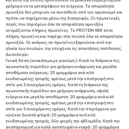
γρήγορα να τα μετατρέψουν σε ενέργεια. Τα απαραίτητα
αμινοξέα δεν μπορούν να συντεθούν από τον οργανισμό και
πρέπει να παρέχονται μέσω της διατροφής. Οι πρωτεϊνικές
πηγές που περιέχουν όλα τα απαραίτητα αμινοξέα
ονομάζονται πλήρεις πρωτεΐνες. Το PROTEIN MIX είναι
πλήρης πρωτεΐνη και παρέχει στα πουλιά όλα τα απαραίτητα
αμινοξέα. Οι ανάγκες σε πρωτεΐνη εξαρτώνται από την
ηλικία των πουλιών, την εποχή και τις απαιτήσεις απόδοσης.
Δοσολογία:
Γενική δόση (ανακάτεμα με γιαούρτι): Κατά τη διάρκεια της
αγωνιστικής περιόδου για γρήγορη ανάρρωση και μεγάλα
αποθέματα ενέργειας: 20 γραμμάρια ανά κιλό
ενυδατωμένης τροφής, αμέσως μετά την επιστροφή στο
σπίτι για 3 συνεχόμενες ημέρες. Κατά τη διάρκεια της
αγωνιστικής περιόδου για γρήγορη ανάρρωση, υψηλή
ενέργεια και μεγάλα αποθέματα: 20 γραμμάρια ανά κιλό
ενυδατωμένης τροφής, αμέσως μετά την επιστροφή στο
σπίτι για 3 συνεχόμενες ημέρες. Κατά την πτερόρροια για
υγιή και δυνατά φτερά: 20 γραμμάρια ανά κιλό
ενυδατωμένης τροφής, δύο φορές την εβδομάδα. Κατά την
αναπαραγωγή για καλά αναπτυγμένα νεαρά: 20 γραμμάρια