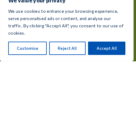
We value your privacy
tenyésztő és madárbarát igényeinek kielégítésére
készültek.
We use cookies to enhance your browsing experience,
serve personalised ads or content, and analyse our
Rijksweg 28a, 7975 RT Uffelte, Hollandia
traffic. By clicking "Accept All", you consent to our use of
cookies.
info@care4bird.nl
Customise
Reject All
Accept All
Tájékoztatás
Tanácsok
Repülési programok
Kapcsolat
Termékkategóriák
Gyógyszerek galambok számára
Kiegészítők galambok számára
Madárgyógyszerek