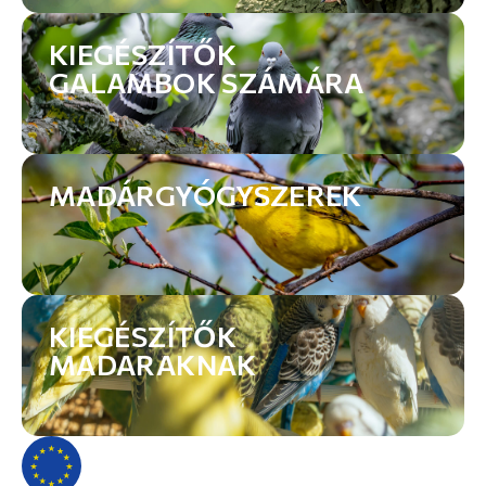
KIEGÉSZÍTŐK
GALAMBOK SZÁMÁRA
MADÁRGYÓGYSZEREK
KIEGÉSZÍTŐK
MADARAKNAK