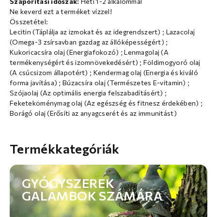
Szaporítási időszak:
Heti 1-2 alkalommal
Ne keverd ezt a terméket vízzel!
Összetétel:
Lecitin (Táplálja az izmokat és az idegrendszert) ; Lazacolaj
(Omega-3 zsírsavban gazdag az állóképességért) ;
Kukoricacsíra olaj (Energiafokozó) ; Lenmagolaj (A
termékenységért és izomnövekedésért) ; Földimogyoró olaj
(A csúcsizom állapotért) ; Kendermag olaj (Energia és kiváló
forma javítása) ; Búzacsíra olaj (Természetes E-vitamin) ;
Szójaolaj (Az optimális energia felszabadításért) ;
Feketeköménymag olaj (Az egészség és fitnesz érdekében) ;
Borágó olaj (Erősíti az anyagcserét és az immunitást)
Termékkategóriák
GYÓGYSZEREK
GALAMBOK SZÁMÁRA