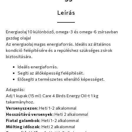
Leírás
Energiaolaj 10 különböző, omega-3 és omega-6 zsírsavban
gazdag olajjal
Az energiaolaj magas energiaforrás. Ideális az általános
kondíció felépítésére és a repüléshez szükséges zsírok
biztosítására.
Ideális energiaforrás.
Segíti az állóképesség felépítését.
Elősegíti a természetes ellenálló képességet.
Adagolás:
Adj 1 kupak (15 ml) Care 4 Birds Energy Oil-t 1 kg
takarmányhoz.
Versenyszezon:
Heti 1-2 alkalommal
Hosszútávú versenyek:
Heti 2 alkalommal
Fiatal galambok:
Heti 1-2 alkalommal
Mólting időszak:
Heti 2 alkalommal