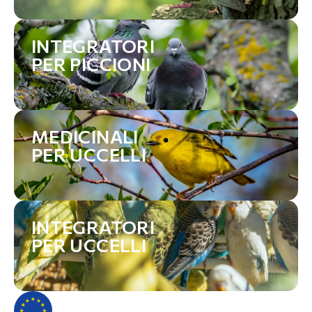
INTEGRATORI
PER PICCIONI
MEDICINALI
PER UCCELLI
INTEGRATORI
PER UCCELLI