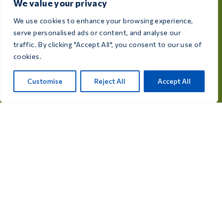
We value your privacy
pensati per soddisfare le esigenze di ogni allevatore e
appassionato di uccelli.
We use cookies to enhance your browsing experience,
serve personalised ads or content, and analyse our
Rijksweg 28a, 7975 RT Uffelte, Netherlands
traffic. By clicking "Accept All", you consent to our use of
cookies.
info@care4bird.nl
Customise
Reject All
Accept All
Informazioni
Consigli
Programmi di volo
Contatti
Categorie di prodotti
Medicines for pigeons
Supplements for pigeons