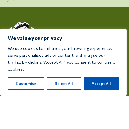
We value your privacy
We use cookies to enhance your browsing experience,
serve personalised ads or content, and analyse our
Impegnata a garantire la salute e il benessere dei vostri
traffic. By clicking "Accept All", you consent to our use of
uccelli, Care 4 Birds offre prodotti di alta qualità
cookies.
pensati per soddisfare le esigenze di ogni allevatore e
appassionato di uccelli.
Customise
Reject All
Accept All
Rijksweg 28a, 7975 RT Uffelte, Netherlands
info@care4bird.nl
Informazioni