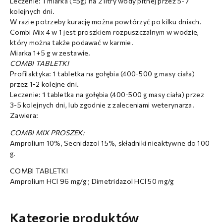
Leczenie: 1 miarka (=5g) na 2 litry wody pitnej przez 5-7
kolejnych dni.
W razie potrzeby kurację można powtórzyć po kilku dniach.
Combi Mix 4 w 1 jest proszkiem rozpuszczalnym w wodzie,
który można także podawać w karmie.
Miarka 1+5 g w zestawie.
COMBI TABLETKI
Profilaktyka: 1 tabletka na gołębia (400-500 g masy ciała)
przez 1-2 kolejne dni.
Leczenie: 1 tabletka na gołębia (400-500 g masy ciała) przez
3-5 kolejnych dni, lub zgodnie z zaleceniami weterynarza.
Zawiera:
COMBI MIX PROSZEK:
Amprolium 10%, Secnidazol 15%, składniki nieaktywne do 100
g.
COMBI TABLETKI
Amprolium HCl 96 mg/g ; Dimetridazol HCl 50 mg/g
Kategorie produktów