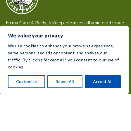
Firma Care 4 Birds, której celem jest dbanie o zdrowie
i dobre samopoczucie ptaków, oferuje wysokiej
We value your privacy
jakości produkty dostosowane do potrzeb każdego
hodowcy i miłośnika ptaków.
We use cookies to enhance your browsing experience,
serve personalised ads or content, and analyse our
Rijksweg 28a, 7975 RT Uffelte, Holandia
traffic. By clicking "Accept All", you consent to our use of
cookies.
info@care4bird.nl
Customise
Reject All
Accept All
Informacje
Porady
Programy lotnicze
Kontakt