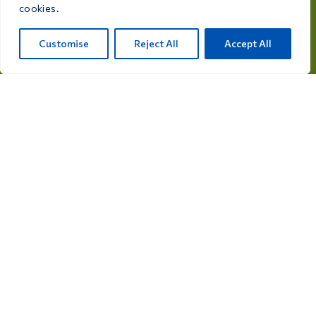
любителя птиц.
cookies.
Рейксвег, 28а, 7975 RT Уффелте, Нидерланды
Customise
Reject All
Accept All
info@care4bird.nl
Информация
Советы
Программы полетов
Контакты
Категории товаров
Лекарства для голубей
Добавки для голубей
Лекарства для птиц