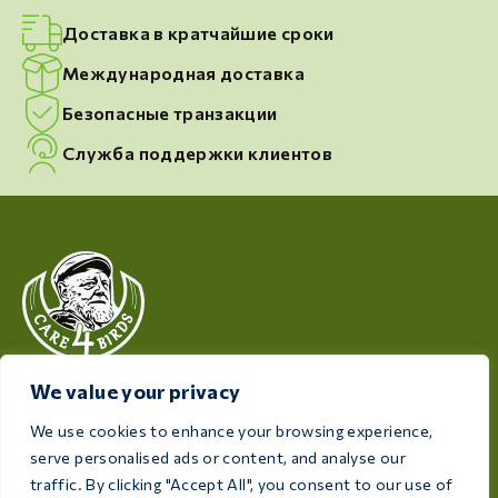
Доставка в кратчайшие сроки
Международная доставка
Безопасные транзакции
Служба поддержки клиентов
We value your privacy
Компания Care 4 Birds, заботящаяся о здоровье и
благополучии ваших птиц, предлагает
We use cookies to enhance your browsing experience,
высококачественную продукцию, разработанную
serve personalised ads or content, and analyse our
с учетом потребностей каждого птицевода и
traffic. By clicking "Accept All", you consent to our use of