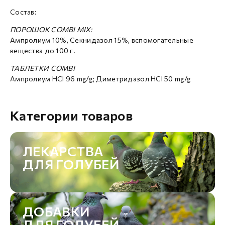
Состав:
ПОРОШОК COMBI MIX:
Ампролиум 10%, Секнидазол 15%, вспомогательные
вещества до 100 г.
ТАБЛЕТКИ COMBI
Ампролиум HCl 96 mg/g; Диметридазол HCl 50 mg/g
Категории товаров
ЛЕКАРСТВА
ДЛЯ ГОЛУБЕЙ
ДОБАВКИ
ДЛЯ ГОЛУБЕЙ