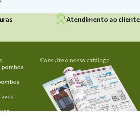
uras
Atendimento ao cliente
s
Consulte o nosso catálogo
a pombos
 pombos
 aves
aves