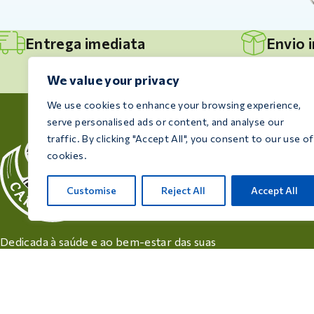
Entrega imediata
Envio 
We value your privacy
We use cookies to enhance your browsing experience,
serve personalised ads or content, and analyse our
Inform
traffic. By clicking "Accept All", you consent to our use of
Dica
cookies.
Prog
Customise
Reject All
Accept All
Con
Dedicada à saúde e ao bem-estar das suas
aves, a Care 4 Birds oferece produtos de
alta qualidade concebidos para satisfazer as
necessidades de todos os criadores e
amantes de aves.