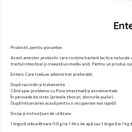
Ent
Probiotic pentru porumbei
Acest amestec probiotic care conține bacterii lactice naturale as
tractul intestinal și creează un mediu acid. Pentru un produs op
Entero Care trebuie administrat preferabil:
După vaccinări și tratamente
Când apar probleme cu flora intestinală și excrementele
În perioade de stres (primele zboruri, zborurile puilor)
După întoarcerea acasă pentru o recuperare mai rapidă
Dozaj și instrucțiuni de utilizare:
1 lingură măsurătoare (10 g) la 1 litru de apă sau 1 lingură la 1 k