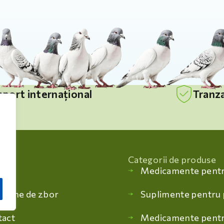
sport internațional
Tranza
ții
Categorii de produse
uri
Medicamente pent
grame de zbor
Suplimente pentru
tact
Medicamente pentr