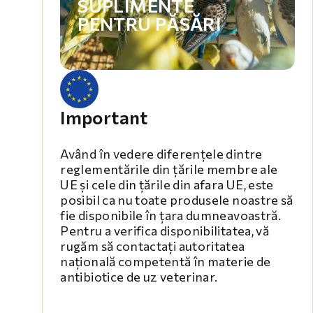
SUPLIMENTE
PENTRU PĂSĂRI
Important
Având în vedere diferențele dintre
reglementările din țările membre ale
UE și cele din țările din afara UE, este
posibil ca nu toate produsele noastre să
fie disponibile în țara dumneavoastră.
Pentru a verifica disponibilitatea, vă
rugăm să contactați autoritatea
națională competentă în materie de
antibiotice de uz veterinar.