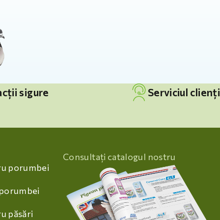
cții sigure
Serviciul clienți
Consultați catalogul nostru
ru porumbei
 porumbei
u păsări