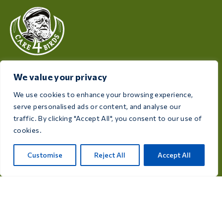
Dedicada à saúde e ao bem-estar das suas aves, a Care
We value your privacy
4 Birds oferece produtos de alta qualidade concebidos
para satisfazer as necessidades de todos os criadores
We use cookies to enhance your browsing experience,
e amantes de aves.
serve personalised ads or content, and analyse our
traffic. By clicking "Accept All", you consent to our use of
Rijksweg 28a, 7975 RT Uffelte, Países Baixos
cookies.
info@care4bird.nl
Customise
Reject All
Accept All
Informações
Dicas
Programas de voos