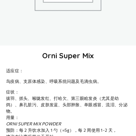
Orni Super Mix
适应症：
鸟疫病、支原体感染、呼吸系统问题及毛滴虫病。
症状：
拔羽、抓头、喉咙发红、打哈欠、第三眼睑发炎（尤其是幼
鸽）、鼻孔脏污、皮肤发蓝、头部肿胀、单眼感冒、流泪、分泌
物。
用量：
ORNI SUPER MIX POWDER
预防：每 2 升饮水加入 1 勺（=5g），每 2 周使用 1-2 天，