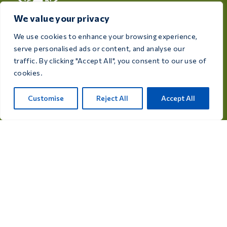
We value your privacy
Care 4 Birds 致力于保障您的爱鸟健康与福祉，提供专为
满足每位饲养者和爱鸟人士需求而设计的高品质产品。
We use cookies to enhance your browsing experience,
serve personalised ads or content, and analyse our
Rijksweg 28a, 7975 RT Uffelte, 荷兰
traffic. By clicking "Accept All", you consent to our use of
cookies.
info@care4bird.nl
Customise
Reject All
Accept All
信息
建议
飞行计划
联系
产品类别
鸽用药品