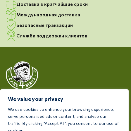
Доставка в кратчайшие сроки
Международная доставка
Безопасные транзакции
Служба поддержки клиентов
Компания Care 4 Birds, заботящаяся о здоровье и
We value your privacy
благополучии ваших птиц, предлагает
We use cookies to enhance your browsing experience,
высококачественную продукцию, разработанную
serve personalised ads or content, and analyse our
с учетом потребностей каждого птицевода и
traffic. By clicking "Accept All", you consent to our use of
любителя птиц.
cookies.