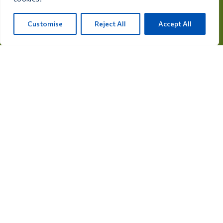
Рейксвег, 28а, 7975 RT Уффелте, Нидерланды
Customise
Reject All
Accept All
info@care4bird.nl
Информация
Советы
Программы полетов
Контакты
Категории товаров
Лекарства для голубей
Добавки для голубей
Лекарства для птиц
Добавки для птиц