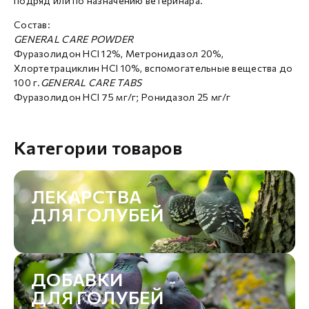
подряд или по назначению ветеринара.
Состав:
GENERAL CARE POWDER
Фуразолидон HCI 12%, Метронидазол 20%,
Хлортетрациклин HCI 10%, вспомогательные вещества до
100 г.
GENERAL CARE TABS
Фуразолидон HCl 75 мг/г; Ронидазол 25 мг/г
Категории товаров
ЛЕКАРСТВА
ДЛЯ ГОЛУБЕЙ
ДОБАВКИ
ДЛЯ ГОЛУБЕЙ