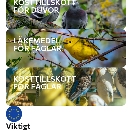
KOSTTILLSKOTT
FÖR DUVOR
LÄKEMEDEL
FÖR FÅGLAR
KOSTTILLSKOTT
FÖR FÅGLAR
Viktigt