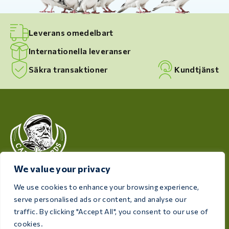
Leverans omedelbart
Internationella leveranser
Säkra transaktioner
Kundtjänst
We value your privacy
Care 4 Birds har som mål att främja dina fåglars hälsa
We use cookies to enhance your browsing experience,
och välbefinnande och erbjuder högkvalitativa
serve personalised ads or content, and analyse our
produkter som är utformade för att tillgodose
traffic. By clicking "Accept All", you consent to our use of
behoven hos alla uppfödare och fågelentusiaster.
cookies.