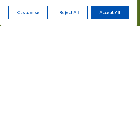
Rijksweg 28a, 7975 RT Uffelte, Nederländerna
Customise
Reject All
Accept All
info@care4bird.nl
Information
Tips
Flygprogram
Kontakt
Produktkategorier
Läkemedel för duvor
Kosttillskott för duvor
Läkemedel för fåglar
Kosttillskott för fåglar