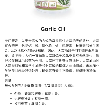
Garlic Oil
专门开发，以安全高效的方式为鸟类提供大蒜的天然益处。大蒜
富含营养，包括钙、磷、硫化物、铁、硫胺素、核黄素和维生素
C，以及抗氧化剂如锗和硒。因此，大蒜油对于羽毛调理非常重
要。多年来，人们一直知道大蒜对鸽子和鸟类具有天然驱虫、调
理和促进绒毛脱落的作用。大蒜还可改善血液循环，大蒜油由纯
大蒜提取物和富含亚油酸和亚麻酸的精炼大豆油组成。未添加化
学物质且未经过热处理，确保其有效性不降低。提供呼吸道保
护。
剂量
每公斤饲料/谷物 15 毫升（1/2 测量盖）大蒜油
冬季、繁殖和赛季：每周 1 天。
为赛季准备：整整一周。
换羽季节：每周 2 天。