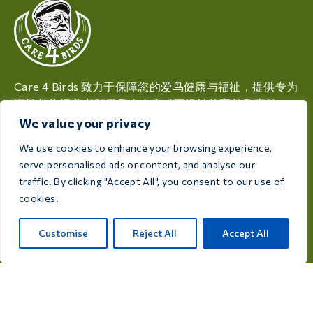
Care 4 Birds 致力于保障您的爱鸟健康与福祉，提供专为
满足每位饲养者和爱鸟人士需求而设计的高品质产品。
We value your privacy
Rijksweg 28a, 7975 RT Uffelte, 荷兰
We use cookies to enhance your browsing experience,
info@care4bird.nl
serve personalised ads or content, and analyse our
traffic. By clicking "Accept All", you consent to our use of
cookies.
信息
建议
Customise
Reject All
Accept All
飞行计划
联系