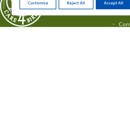
Customise
Reject All
Accept All
Pro
Con
Soucieux de la santé et du bien-être de vos
oiseaux, Care 4 Birds propose des produits
de haute qualité conçus pour répondre aux
besoins de tous les éleveurs et amateurs
d’oiseaux.
Rijksweg 28a, 7975 RT Uffelte, Pays-Bas
info@care4bird.nl
© 2026 Care 4 Birds. Tous droits réservés.