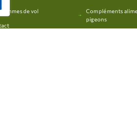
grammes de vol
Compléments alime
pigeons
tact
Médicaments pour 
Compléments alime
oiseaux