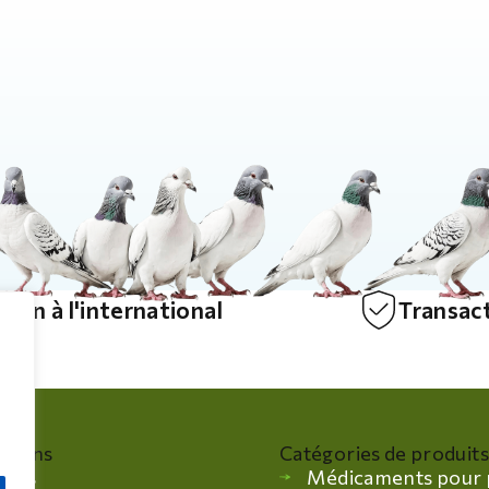
ison à l'international
Transact
ations
Catégories de produits
eils
Médicaments pour 