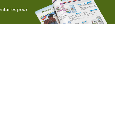
ntaires pour
oiseaux
ntaires pour
site web hébergé et développé par
manbiz