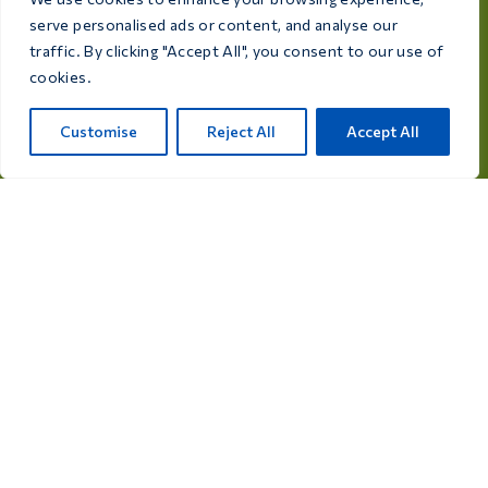
Rijksweg 28a, 7975 RT Uffelte, Netherlands
serve personalised ads or content, and analyse our
traffic. By clicking "Accept All", you consent to our use of
info@care4bird.nl
cookies.
Customise
Reject All
Accept All
Informații
Sfaturi
Programe de zbor
Contact
Categorii de produse
Medicamente pentru porumbei
Suplimente pentru porumbei
Medicamente pentru păsări
Suplimente pentru păsări