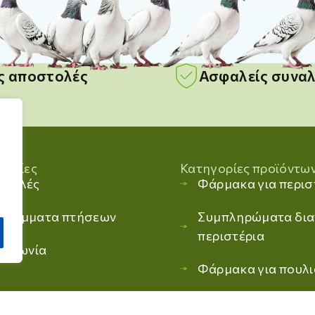
ίς αποστολές
Ασφαλείς συνα
ορίες
Κατηγορίες προϊόντω
βουλές
Φάρμακα για περισ
γράμματα πτήσεων
Συμπληρώματα δια
περιστέρια
οινωνία
Φάρμακα για πουλι
Συμπληρώματα δια