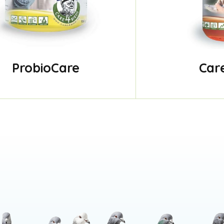
ProbioCare
Car