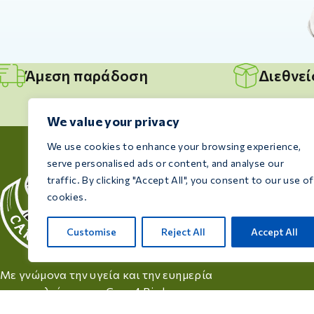
Άμεση παράδοση
Διεθνε
We value your privacy
We use cookies to enhance your browsing experience,
serve personalised ads or content, and analyse our
Πληροφ
traffic. By clicking "Accept All", you consent to our use of
Συμ
cookies.
Προ
Customise
Reject All
Accept All
Επικ
Με γνώμονα την υγεία και την ευημερία
των πουλιών σας, η Care 4 Birds
προσφέρει προϊόντα υψηλής ποιότητας,