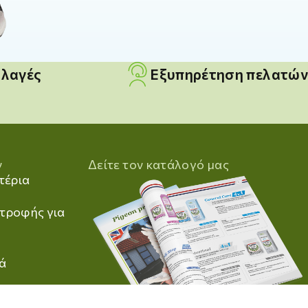
λλαγές
Εξυπηρέτηση πελατών
ν
Δείτε τον κατάλογό μας
τέρια
τροφής για
ά
τροφής για