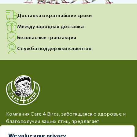
Доставка в кратчайшие сроки
Международная доставка
Безопасные транзакции
Служба поддержки клиентов
Компания Care 4 Birds, заботящаяся о здоровье и
благополучии ваших птиц, предлагает
высококачественную продукцию, разработанную
We value your privacy
с учетом потребностей каждого птицевода и