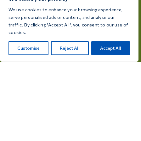
любителя птиц.
We use cookies to enhance your browsing experience,
serve personalised ads or content, and analyse our
Рейксвег, 28а, 7975 RT Уффелте, Нидерланды
traffic. By clicking "Accept All", you consent to our use of
cookies.
info@care4bird.nl
Customise
Reject All
Accept All
Информация
Советы
Программы полетов
Контакты
Категории товаров
Лекарства для голубей
Добавки для голубей
Лекарства для птиц