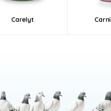
Carelyt
Carn