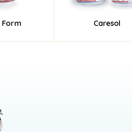
i Form
Caresol