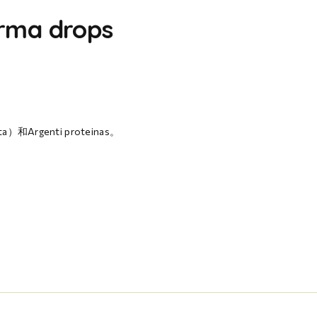
orma drops
ata）和Argenti proteinas。