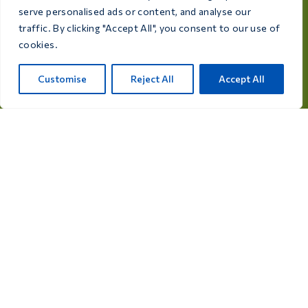
serve personalised ads or content, and analyse our
info@care4bird.nl
traffic. By clicking "Accept All", you consent to our use of
cookies.
Πληροφορίες
Customise
Reject All
Accept All
Συμβουλές
Προγράμματα πτήσεων
Επικοινωνία
Κατηγορίες προϊόντων
Φάρμακα για περιστέρια
Συμπληρώματα διατροφής για περιστέρια
Φάρμακα για πουλιά
Συμπληρώματα διατροφής για πουλιά