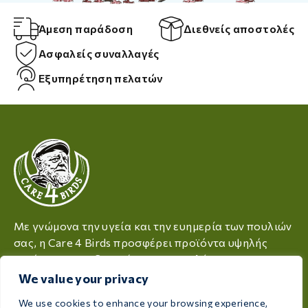
Άμεση παράδοση
Διεθνείς αποστολές
Ασφαλείς συναλλαγές
Εξυπηρέτηση πελατών
Με γνώμονα την υγεία και την ευημερία των πουλιών
σας, η Care 4 Birds προσφέρει προϊόντα υψηλής
ποιότητας, σχεδιασμένα για να καλύπτουν τις
ανάγκες κάθε εκτροφέα και λάτρη των πουλιών.
We value your privacy
Rijksweg 28a, 7975 RT Uffelte, Ολλανδία
We use cookies to enhance your browsing experience,