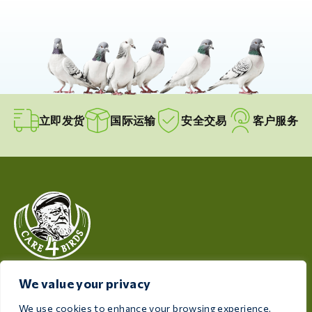
立即发货
国际运输
安全交易
客户服务
Care 4 Birds 致力于保障您的爱鸟健康与福祉，提供专为
We value your privacy
满足每位饲养者和爱鸟人士需求而设计的高品质产品。
We use cookies to enhance your browsing experience,