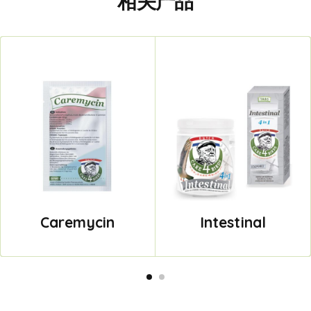
相关产品
Caremycin
Intestinal