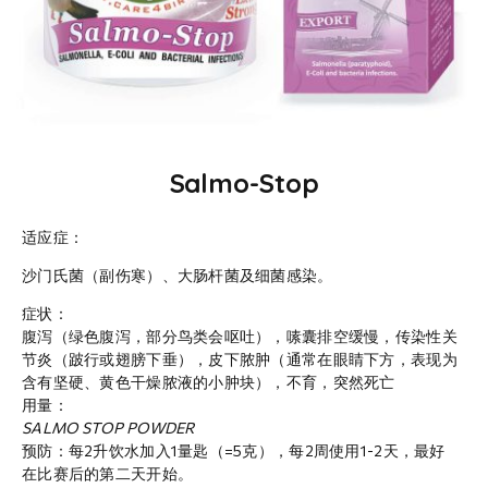
Salmo-Stop
适应症：
沙门氏菌（副伤寒）、大肠杆菌及细菌感染。
症状：
腹泻（绿色腹泻，部分鸟类会呕吐），嗉囊排空缓慢，传染性关
节炎（跛行或翅膀下垂），皮下脓肿（通常在眼睛下方，表现为
含有坚硬、黄色干燥脓液的小肿块），不育，突然死亡
用量：
SALMO STOP POWDER
预防：每2升饮水加入1量匙（=5克），每2周使用1-2天，最好
在比赛后的第二天开始。