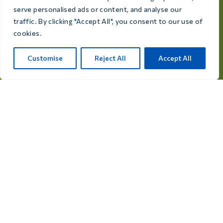
Rijksweg 28a, 7975 RT Uffelte, 荷兰
serve personalised ads or content, and analyse our
traffic. By clicking "Accept All", you consent to our use of
info@care4bird.nl
cookies.
Customise
Reject All
Accept All
信息
建议
飞行计划
联系
产品类别
鸽用药品
鸽用营养补充剂
禽类药品
鸟类营养补充剂