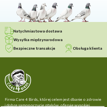
Natychmiastowa dostawa
Wysyłka międzynarodowa
Bezpieczne transakcje
Obsługa klienta
Firma Care 4 Birds, której celem jest dbanie o zdrowie
i dobre samopoczucie ptaków, oferuje wysokiej