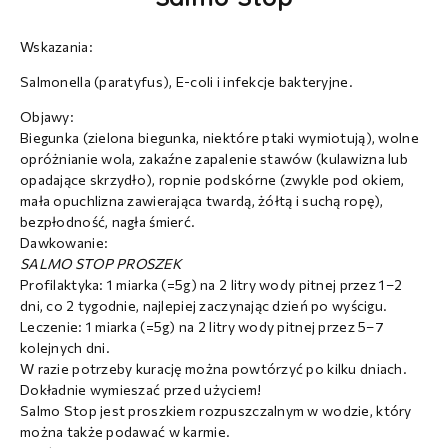
Wskazania:
Salmonella (paratyfus), E-coli i infekcje bakteryjne.
Objawy:
Biegunka (zielona biegunka, niektóre ptaki wymiotują), wolne
opróżnianie wola, zakaźne zapalenie stawów (kulawizna lub
opadające skrzydło), ropnie podskórne (zwykle pod okiem,
mała opuchlizna zawierająca twardą, żółtą i suchą ropę),
bezpłodność, nagła śmierć.
Dawkowanie:
SALMO STOP PROSZEK
Profilaktyka: 1 miarka (=5g) na 2 litry wody pitnej przez 1–2
dni, co 2 tygodnie, najlepiej zaczynając dzień po wyścigu.
Leczenie: 1 miarka (=5g) na 2 litry wody pitnej przez 5–7
kolejnych dni.
W razie potrzeby kurację można powtórzyć po kilku dniach.
Dokładnie wymieszać przed użyciem!
Salmo Stop jest proszkiem rozpuszczalnym w wodzie, który
można także podawać w karmie.