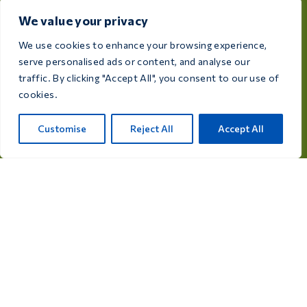
jakości produkty dostosowane do potrzeb każdego
We value your privacy
hodowcy i miłośnika ptaków.
We use cookies to enhance your browsing experience,
Rijksweg 28a, 7975 RT Uffelte, Holandia
serve personalised ads or content, and analyse our
traffic. By clicking "Accept All", you consent to our use of
info@care4bird.nl
cookies.
Customise
Reject All
Accept All
Informacje
Porady
Programy lotnicze
Kontakt
Kategorie produktów
Leki dla gołębi
Suplementy dla gołębi