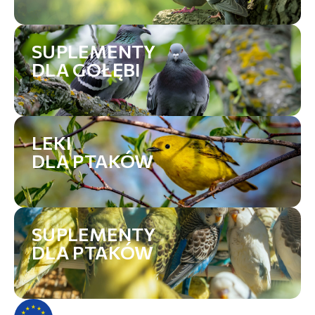
SUPLEMENTY
DLA GOŁĘBI
LEKI
DLA PTAKÓW
SUPLEMENTY
DLA PTAKÓW