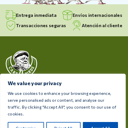
Entrega inmediata
Envíos internacionales
Transacciones seguras
Atención al cliente
We value your privacy
Dedicada a la salud y el bienestar de tus aves, Care 4
Birds ofrece productos de alta calidad diseñados para
We use cookies to enhance your browsing experience,
satisfacer las necesidades de todos los criadores y
serve personalised ads or content, and analyse our
aficionados a las aves.
traffic. By clicking "Accept All", you consent to our use of
cookies.
Rijksweg 28a, 7975 RT Uffelte, Países Bajos