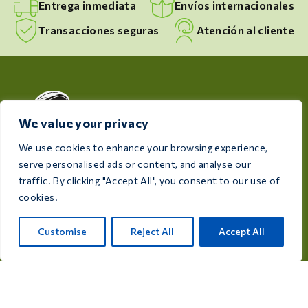
Entrega inmediata
Envíos internacionales
Transacciones seguras
Atención al cliente
We value your privacy
We use cookies to enhance your browsing experience,
serve personalised ads or content, and analyse our
Dedicada a la salud y el bienestar de tus aves, Care 4
traffic. By clicking "Accept All", you consent to our use of
Birds ofrece productos de alta calidad diseñados para
cookies.
satisfacer las necesidades de todos los criadores y
aficionados a las aves.
Customise
Reject All
Accept All
Rijksweg 28a, 7975 RT Uffelte, Países Bajos
info@care4bird.nl