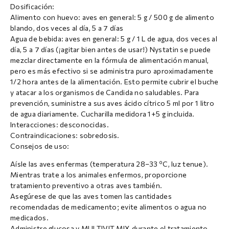
Dosificación:
Alimento con huevo: aves en general: 5 g / 500 g de alimento
blando, dos veces al día, 5 a 7 días
Agua de bebida: aves en general: 5 g / 1 L de agua, dos veces al
día, 5 a 7 días (¡agitar bien antes de usar!) Nystatin se puede
mezclar directamente en la fórmula de alimentación manual,
pero es más efectivo si se administra puro aproximadamente
1/2 hora antes de la alimentación. Esto permite cubrir el buche
y atacar a los organismos de Candida no saludables. Para
prevención, suministre a sus aves ácido cítrico 5 ml por 1 litro
de agua diariamente. Cucharilla medidora 1+5 g incluida.
Interacciones: desconocidas.
Contraindicaciones: sobredosis.
Consejos de uso:
Aísle las aves enfermas (temperatura 28–33 ºC, luz tenue).
Mientras trate a los animales enfermos, proporcione
tratamiento preventivo a otras aves también.
Asegúrese de que las aves tomen las cantidades
recomendadas de medicamento; evite alimentos o agua no
medicados.
Administre glucosa y MULTIVIT MIX durante el tratamiento.