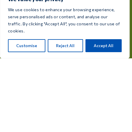
We use cookies to enhance your browsing experience,
serve personalised ads or content, and analyse our
traffic. By clicking "Accept All", you consent to our use of
cookies.
Dedicada a la salud y el bienestar de tus aves, Care 4
Birds ofrece productos de alta calidad diseñados para
Customise
Reject All
Accept All
satisfacer las necesidades de todos los criadores y
aficionados a las aves.
Rijksweg 28a, 7975 RT Uffelte, Países Bajos
info@care4bird.nl
Información
Consejos
Programas de vuelos