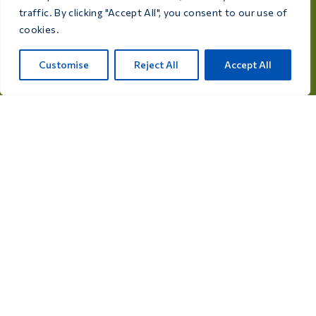
traffic. By clicking "Accept All", you consent to our use of
cookies.
Dedicada a la salud y el bienestar de tus aves, Care 4
Birds ofrece productos de alta calidad diseñados para
Customise
Reject All
Accept All
satisfacer las necesidades de todos los criadores y
aficionados a las aves.
Rijksweg 28a, 7975 RT Uffelte, Países Bajos
info@care4bird.nl
Información
Consejos
Programas de vuelos
Contacto