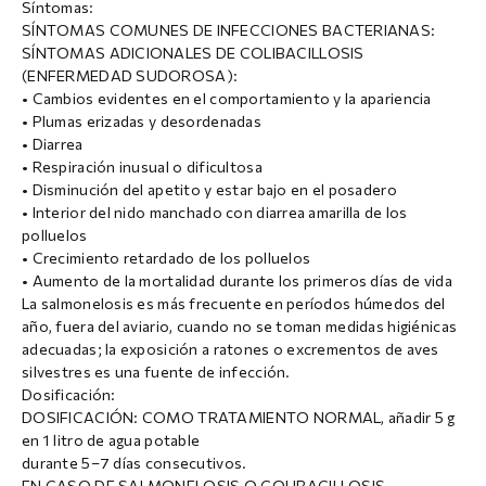
Síntomas:
SÍNTOMAS COMUNES DE INFECCIONES BACTERIANAS:
SÍNTOMAS ADICIONALES DE COLIBACILLOSIS
(ENFERMEDAD SUDOROSA):
• Cambios evidentes en el comportamiento y la apariencia
• Plumas erizadas y desordenadas
• Diarrea
• Respiración inusual o dificultosa
• Disminución del apetito y estar bajo en el posadero
• Interior del nido manchado con diarrea amarilla de los
polluelos
• Crecimiento retardado de los polluelos
• Aumento de la mortalidad durante los primeros días de vida
La salmonelosis es más frecuente en períodos húmedos del
año, fuera del aviario, cuando no se toman medidas higiénicas
adecuadas; la exposición a ratones o excrementos de aves
silvestres es una fuente de infección.
Dosificación:
DOSIFICACIÓN: COMO TRATAMIENTO NORMAL, añadir 5 g
en 1 litro de agua potable
durante 5–7 días consecutivos.
EN CASO DE SALMONELOSIS O COLIBACILLOSIS