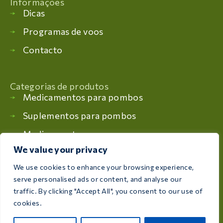
Informações
Dicas
Programas de voos
Contacto
Categorias de produtos
Medicamentos para pombos
Suplementos para pombos
Medicamentos para aves
We value your privacy
Suplementos para aves
We use cookies to enhance your browsing experience,
serve personalised ads or content, and analyse our
Consulte o nosso catálogo
traffic. By clicking "Accept All", you consent to our use of
cookies.