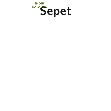
İNDİR
Sepet
KATALOG