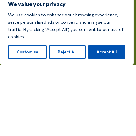
We value your privacy
Kuşlar için ilaçlar
We use cookies to enhance your browsing experience,
Kuşlar için takviyeler
serve personalised ads or content, and analyse our
traffic. By clicking "Accept All", you consent to our use of
cookies.
Kataloğumuzu inceleyin
Customise
Reject All
Accept All
© 2026 Care 4 Birds. Tüm hakları saklıdır.