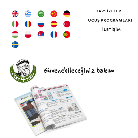
TAVSIYELER
UÇUŞ PROGRAMLARI
İLETIŞIM
Güvenebileceğiniz bakım